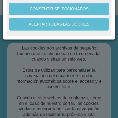
CONSENTIR SELECCIONADOS
Leer Normativa
ACEPTAR TODAS LAS COOKIES
CHE COSA SONO I
COOKIES
Las cookies son archivos de pequeño
tamaño que se almacenan en tu ordenador
cuando visitas un sitio web.
Estas se utilizan para personalizar la
navegación del usuario y recopilar
información automática sobre el acceso y el
uso del sitio.
Cuando el sitio web es de confianza, como
en el caso de nuestro portal, las cookies
ayudan a mejorar y agilizar la navegación,
además de facilitar tu próxima visita