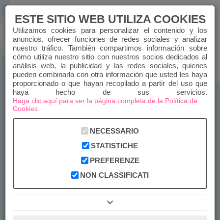
ESTE SITIO WEB UTILIZA COOKIES
Utilizamos cookies para personalizar el contenido y los
anuncios, ofrecer funciones de redes sociales y analizar
nuestro tráfico. También compartimos información sobre
ACCEDER
REGISTRARSE
cómo utiliza nuestro sitio con nuestros socios dedicados al
análisis web, la publicidad y las redes sociales, quienes
pueden combinarla con otra información que usted les haya
CHIAMACI
proporcionado o que hayan recopilado a partir del uso que
haya hecho de sus servicios.
Haga clic aquí para ver la página completa de la Política de
POLÍTICA DE COOKIES
Cookies
Información sobre cookies conforme a
la normativa europea
NECESSARIO
El sitio web que estás navegando cumple con la
STATISTICHE
normativa europea sobre el uso de cookies. Para
PREFERENZE
que este sitio funcione correctamente, a veces
instalamos en tu dispositivo pequeños archivos
NON CLASSIFICATI
de datos llamados cookies. El sitio utiliza
cookies de perfilado propias, así como cookies
introducidas por servicios de terceros utilizados
por el propio sitio.